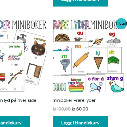
Opprinnelig
Nåværende
Tilbud
pris
pris
var:
er:
kr 100,00.
kr 60,00.
n lyd på hver side
minibøker -rare lyder
kr
100,00
kr
60,00
Handlekurv
Legg I Handlekurv