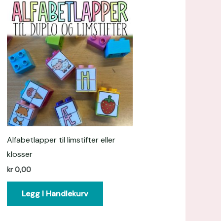
Alfabetlapper til limstifter eller
klosser
kr
0,00
Legg I Handlekurv