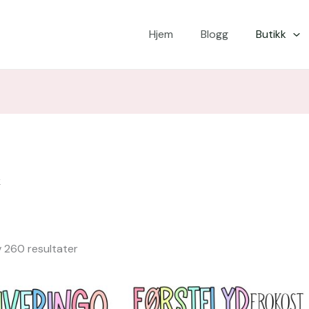
Sortert
etter
nyeste
Hjem
Blogg
Butikk
k
v 260 resultater