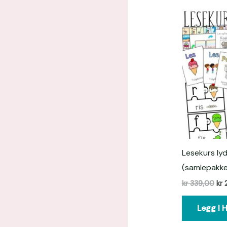
Opp
pri
var
kr 
Lesekurs ly
(samlepakke
kr
339,00
kr
2
Legg I 