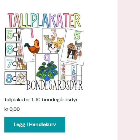
tallplakater 1-10 bondegårdsdyr
kr
0,00
Legg I Handlekurv