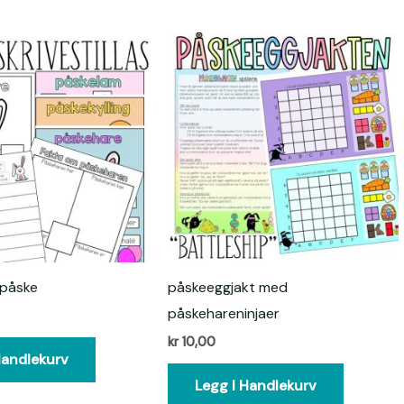
s påske
påskeeggjakt med
påskehareninjaer
kr
10,00
Handlekurv
Legg I Handlekurv