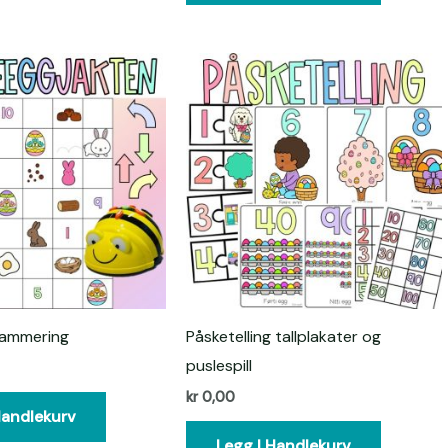
rammering
Påsketelling tallplakater og
puslespill
kr
0,00
Handlekurv
Legg I Handlekurv