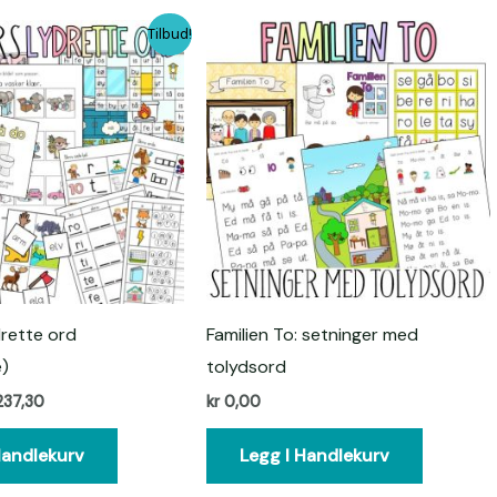
rinnelig
Nåværende
Tilbud!
s
pris
:
er:
339,00.
kr 237,30.
drette ord
Familien To: setninger med
)
tolydsord
37,30
kr
0,00
Handlekurv
Legg I Handlekurv