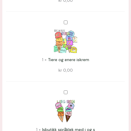
kr
0,00
Tiere
og
enere
iskrem
1
×
Tiere og enere iskrem
kr
0,00
Isbutikk
språklek
med
i
og
1
×
Isbutikk språklek med i og s
s