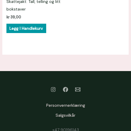
Skattejakt: Tall, telling og litt
bokstaver
kr
39,00
Legg I Handlekurv
Personvernerklæring
Salgsvilkår
+47 90196143