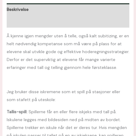
Beskrivelse
Omtaler (0)
Å kjenne igjen mengder uten å telle, også kalt subitizing, er en
helt nødvendig kompetanse som må være på plass for at
elevene skal utvikle gode og effektive hoderegningsstrategier.
Derfor er det superviktig at elevene får mange varierte
erfaringer med tall og telling gjennom hele førsteklasse.
Jeg bruker disse iskremene som et spill på stasjoner eller
som stafett på uteskole:
Tallis-spill:
Spillerne får en eller flere iskjeks med tall på.
Iskulene legges med bildesiden ned på midten av bordet.
Spillerne trekker en iskule når det er deres tur. Hvis mengden
på iskulen passer til tallet på en av iskjeksene, kan spilleren