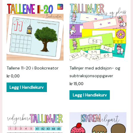
Tallene 11-20 i Bookcreator
Tallinjer med addisjon- og
subtraksjonsoppgaver
kr
0,00
kr
15,00
Legg I Handlekurv
Legg I Handlekurv