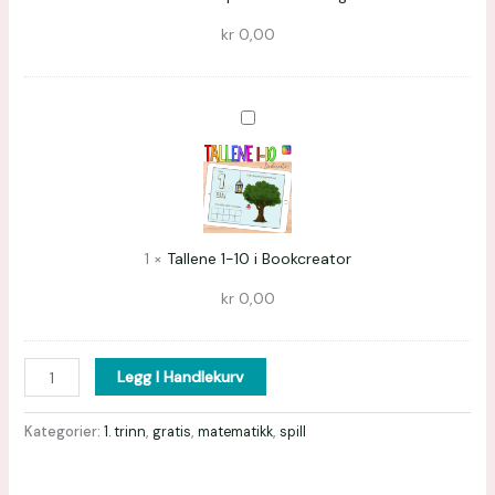
kr
0,00
Tallene
1-
10
i
Bookcreator
1
×
Tallene 1-10 i Bookcreator
kr
0,00
Legg I Handlekurv
Kategorier:
1. trinn
,
gratis
,
matematikk
,
spill