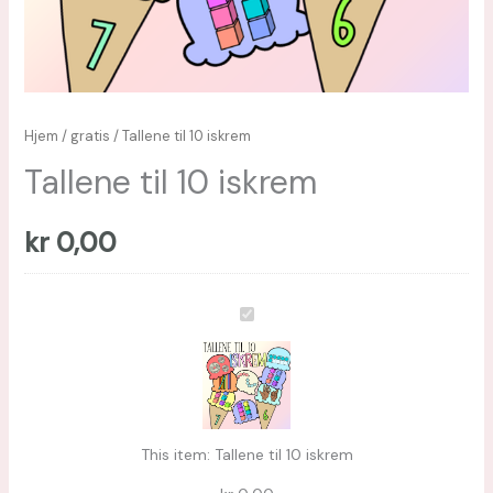
Hjem
/
gratis
/ Tallene til 10 iskrem
Tallene til 10 iskrem
kr
0,00
Tallene
til
10
iskrem
This item:
Tallene til 10 iskrem