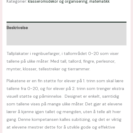
Kategorier:
klasseromsdekor og organisering
,
matematikk
Beskrivelse
Omtaler (0)
Tallplakater i regnbuefarger, i tallområdet 0-20 som viser
tallene på ulike måter: Med tall, tallord, fingre, perlesnor,
mynter, klosser, tellestreker og tierrammer.
Plakatene er en fin støtte for elever på 1. trinn som skal lære
tallene fra 0-20, og for elever på 2. trinn som trenger ekstra
visuell støtte og påminnelse. Designet er enkelt, samtidig
som tallene vises på mange ulike måter. Det gjør at elevene
lærer å kjenne igjen tallet og mengden, uten å telle alt hver
gang. Denne kompetansen kalles subitizing, og det er viktig
at elevene mestrer dette for å utvikle gode og effektive