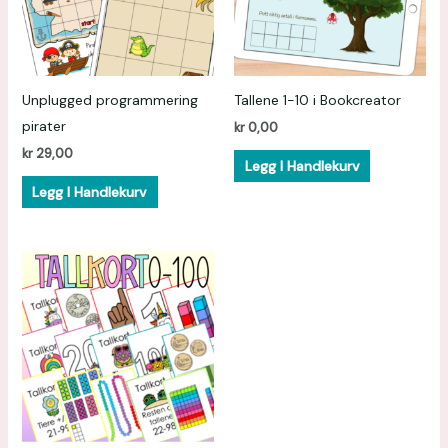
Unplugged programmering
Tallene 1-10 i Bookcreator
pirater
kr
0,00
kr
29,00
Legg I Handlekurv
Legg I Handlekurv