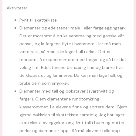
Aktiviteter:
Pynt til skattekiste
Diamanter og edelstener male- eller fargeleggingsark.
Det er morsomt å bruke vannmaling med ganske våt
pensel, og la fargene flyte i hverandre. Her må man
være rask, så man ikke lager hull i arket. Det er
morsomt å eksperimentere med farger, og så blir det
veldig fint. Edelstenene blir særlig fine og blanke hvis
de klippes ut og lamineres. Da kan man lage hull, og
bruke dem som smykker.
Diamanter med tall og bokstaver (svarthvitt og
farger). Gjem diamantene rundtomkring i
klasserommet. La elevene finne og sortere dem. Gjem
gjerne nøkkelen til skattekista samtidig. Jeg har laget
skattekiste av eggekartong, limt tall i bunn og puttet
perler og diamanter oppi. Så må elevene telle opp