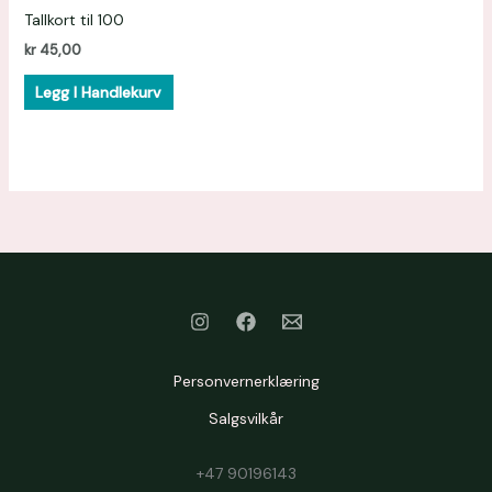
Tallkort til 100
kr
45,00
Legg I Handlekurv
Personvernerklæring
Salgsvilkår
+47 90196143