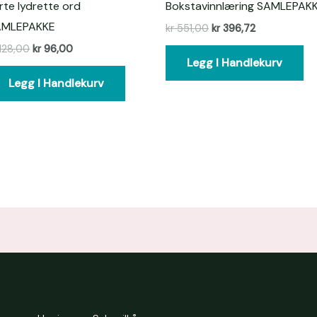
rte lydrette ord
Bokstavinnlæring SAMLEPAK
AMLEPAKKE
kr
551,00
kr
396,72
128,00
kr
96,00
Legg I Handlekurv
Legg I Handlekurv