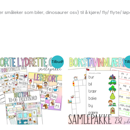
 småleker som biler, dinosaurer osv) til å kjøre/ fly/ flyte/ løp
Opprinnelig
Nåværende
Opprinnelig
Nåværende
Tilbud!
Til
pris
pris
pris
pris
var:
er:
var:
er:
kr 128,00.
kr 96,00.
kr 551,00.
kr 396,72.