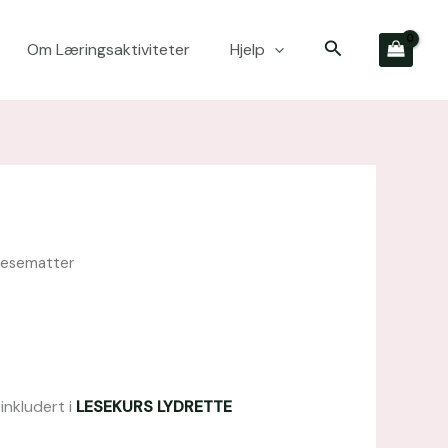
Søk
Om Læringsaktiviteter
Hjelp
Lesematter
Opprinnelig
Nåværende
pris
pris
var:
er:
kr 339,00.
kr 237,30.
inkludert i
LESEKURS LYDRETTE