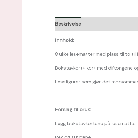
Beskrivelse
Omtaler (0)
Innhold:
8 ulike lesematter med plass til to til 
Bokstavkort+ kort med diftongene og
Lesefigurer som gjør det morsommere
Forslag til bruk:
Legg bokstavkortene på lesematta.
Pek og si lydene.