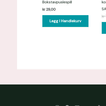
Bokstavpuslespill
ko
S
kr
29,00
kr
Legg I Handlekurv