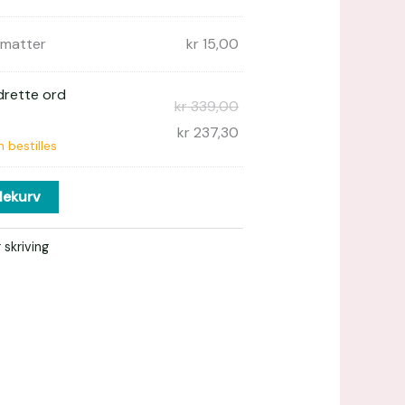
ematter
kr
15,00
drette ord
kr
339,00
kr
237,30
 bestilles
lekurv
 skriving