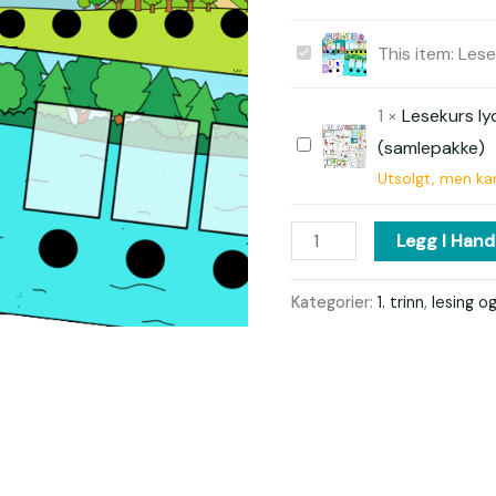
Lesematter
This item:
Les
1
×
Lesekurs ly
Lesekurs
(samlepakke)
lydrette
Utsolgt, men kan
ord
Legg I Hand
(samlepakke)
Kategorier:
1. trinn
,
lesing og