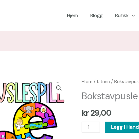
Hjem
Blogg
Butikk
Bokstavpuslespill
Hjem
/
1. trinn
/ Bokstavpusl
antall
Bokstavpusles
kr
29,00
Legg I Hand