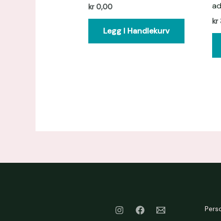
ad
kr
0,00
kr
Legg I Handlekurv
Pers