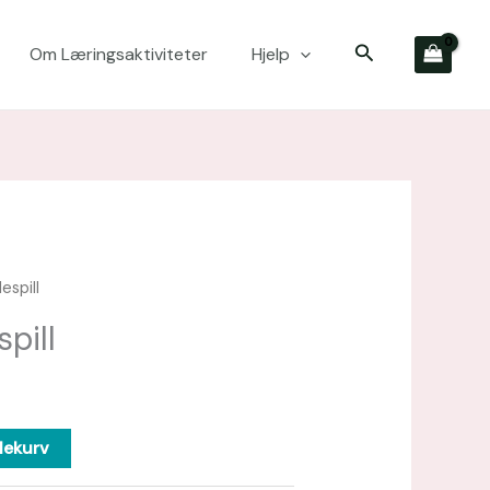
Søk
Om Læringsaktiviteter
Hjelp
espill
pill
lekurv