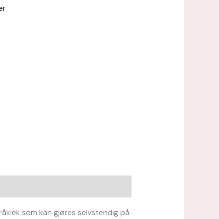
er
råklek som kan gjøres selvstendig på