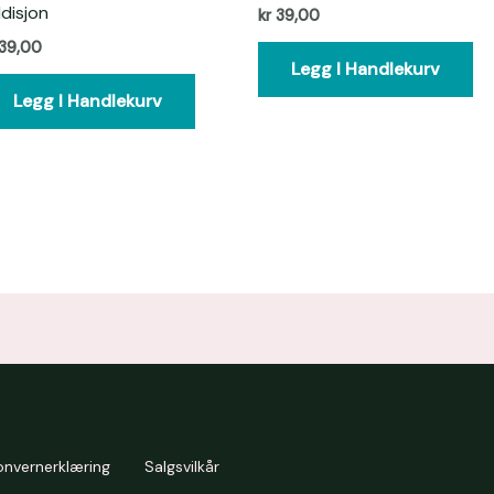
disjon
kr
39,00
39,00
Legg I Handlekurv
Legg I Handlekurv
onvernerklæring
Salgsvilkår