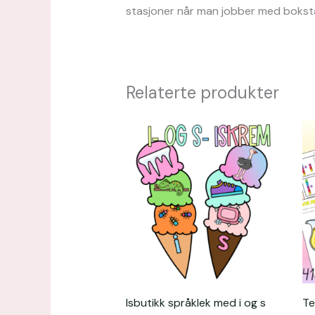
stasjoner når man jobber med bokstav
Relaterte produkter
Isbutikk språklek med i og s
Te