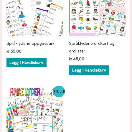
Språklydene oppgaveark
Språklydene ordkort og
ordlister
kr
55,00
kr
45,00
Legg I Handlekurv
Legg I Handlekurv
Opprinnelig
Nåværende
Tilbud!
pris
pris
var:
er:
kr 155,00.
kr 116,25.