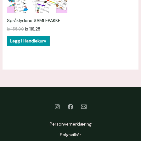
Språklydene SAMLEPAKKE
kr
155,00
kr
116,25
Legg I Handlekurv
Personvernerklæring
Salgsvilkår