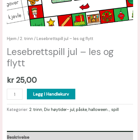
Hjem
/
2. trinn
/ Lesebrettspill jul – les og flytt
Lesebrettspill jul – les og
flytt
kr
25,00
Legg I Handlekurv
Kategorier:
2. trinn
,
Div høytider- jul, påske, halloween...
,
spill
Beskrivelse