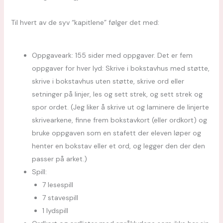
Til hvert av de syv “kapitlene” følger det med:
Oppgaveark: 155 sider med oppgaver. Det er fem
oppgaver for hver lyd: Skrive i bokstavhus med støtte,
skrive i bokstavhus uten støtte, skrive ord eller
setninger på linjer, les og sett strek, og sett strek og
spor ordet. (
Jeg liker å skrive ut og laminere de linjerte
skrivearkene, finne frem bokstavkort (eller ordkort) og
bruke oppgaven som en stafett der eleven løper og
henter en bokstav eller et ord, og legger den der den
passer på arket.
)
Spill:
7 lesespill
7 stavespill
1 lydspill