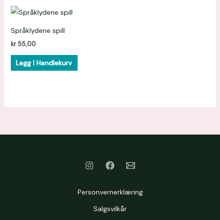
Språklydene spill
kr
55,00
Legg I Handlekurv
Personvernerklæring
Salgsvilkår