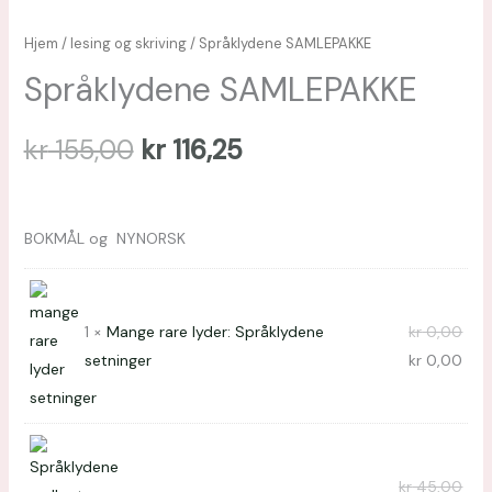
Hjem
/
lesing og skriving
/ Språklydene SAMLEPAKKE
Språklydene SAMLEPAKKE
kr
155,00
kr
116,25
BOKMÅL og NYNORSK
1 ×
Mange rare lyder: Språklydene
kr
0,00
setninger
kr
0,00
kr
45,00