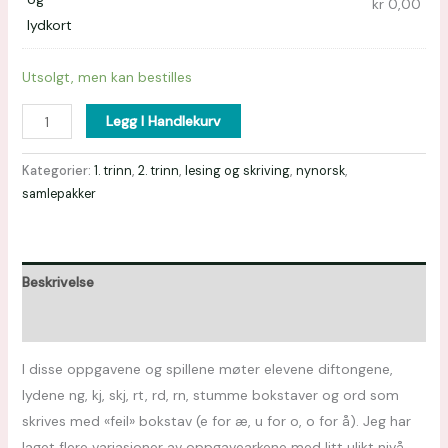
kr
0,00
Utsolgt, men kan bestilles
Legg I Handlekurv
Kategorier:
1. trinn
,
2. trinn
,
lesing og skriving
,
nynorsk
,
samlepakker
Beskrivelse
Omtaler (0)
I disse oppgavene og spillene møter elevene diftongene,
lydene ng, kj, skj, rt, rd, rn, stumme bokstaver og ord som
skrives med «feil» bokstav (e for æ, u for o, o for å). Jeg har
laget flere variasjoner av oppgavearkene med litt ulikt nivå,