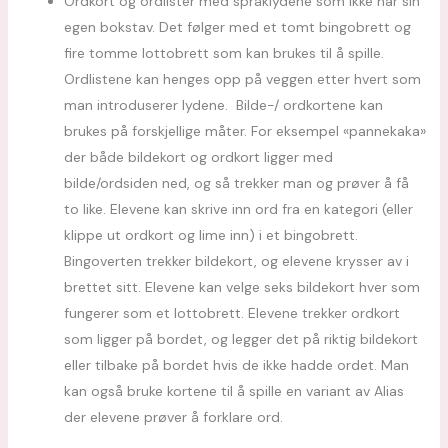
Ordkort og ordlister med språklydene som ikke har sin
egen bokstav. Det følger med et tomt bingobrett og
fire tomme lottobrett som kan brukes til å spille.
Ordlistene
kan henges opp på veggen etter hvert som
man introduserer lydene. Bilde-/ ordkortene kan
brukes på forskjellige måter. For eksempel «pannekaka»
der både bildekort og ordkort ligger med
bilde/ordsiden ned, og så trekker man og prøver å få
to like. Elevene kan skrive inn ord fra en kategori (eller
klippe ut ordkort og lime inn) i et bingobrett.
Bingoverten trekker bildekort, og elevene krysser av i
brettet sitt. Elevene kan velge seks bildekort hver som
fungerer som et lottobrett. Elevene trekker ordkort
som ligger på bordet, og legger det på riktig bildekort
eller tilbake på bordet hvis de ikke hadde ordet. Man
kan også bruke kortene til å spille en variant av Alias
der elevene prøver å forklare ord.