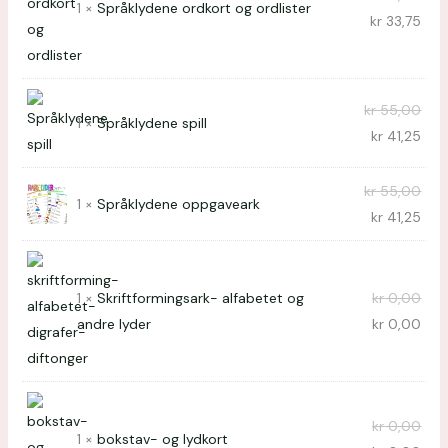
1 ×
Språklydene ordkort og ordlister
kr
33,75
kr
55,00
1 ×
Språklydene spill
kr
41,25
kr
55,00
1 ×
Språklydene oppgaveark
kr
41,25
1 ×
Skriftformingsark- alfabetet og
kr
0,00
andre lyder
kr
0,00
kr
0,00
1 ×
bokstav- og lydkort