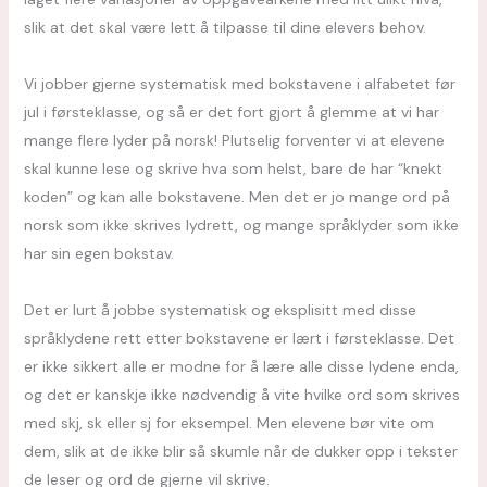
slik at det skal være lett å tilpasse til dine elevers behov.
Vi jobber gjerne systematisk med bokstavene i alfabetet før
jul i førsteklasse, og så er det fort gjort å glemme at vi har
mange flere lyder på norsk! Plutselig forventer vi at elevene
skal kunne lese og skrive hva som helst, bare de har “knekt
koden” og kan alle bokstavene. Men det er jo mange ord på
norsk som ikke skrives lydrett, og mange språklyder som ikke
har sin egen bokstav.
Det er lurt å jobbe systematisk og eksplisitt med disse
språklydene rett etter bokstavene er lært i førsteklasse. Det
er ikke sikkert alle er modne for å lære alle disse lydene enda,
og det er kanskje ikke nødvendig å vite hvilke ord som skrives
med skj, sk eller sj for eksempel. Men elevene bør vite om
dem, slik at de ikke blir så skumle når de dukker opp i tekster
de leser og ord de gjerne vil skrive.