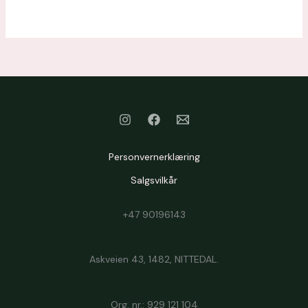
Personvernerklæring
Salgsvilkår
+47 90196143
Askveien 43, 1482, NITTEDAL.
Org. nr.: 929 121 104