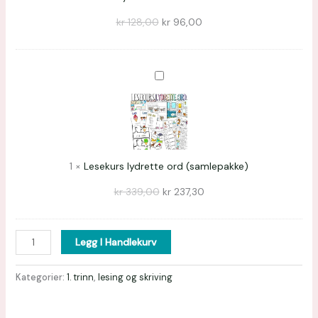
kr
128,00
kr
96,00
Lesekurs
lydrette
ord
(samlepakke)
1
×
Lesekurs lydrette ord (samlepakke)
kr
339,00
kr
237,30
Legg I Handlekurv
Kategorier:
1. trinn
,
lesing og skriving