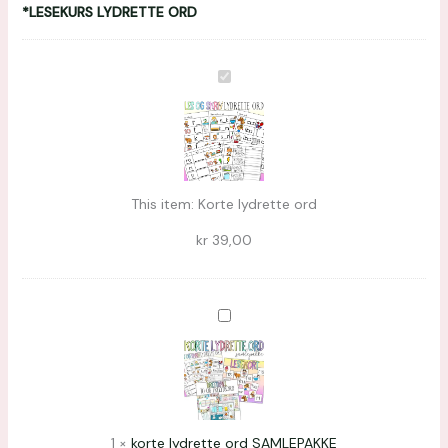
*LESEKURS LYDRETTE ORD
Korte
lydrette
ord
This item:
Korte lydrette ord
kr
39,00
korte
lydrette
ord
SAMLEPAKKE
1
×
korte lydrette ord SAMLEPAKKE