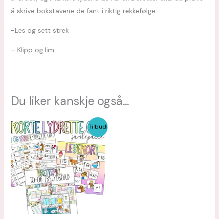
å skrive bokstavene de fant i riktig rekkefølge.
-Les og sett strek
– Klipp og lim
Du liker kanskje også…
Opprinnelig
Nåværende
Tilbud!
pris
pris
var:
er:
kr 128,00.
kr 96,00.