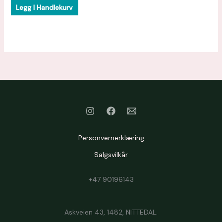
Legg I Handlekurv
Personvernerklæring
Salgsvilkår
+47 90196143
Askveien 43, 1482, NITTEDAL.