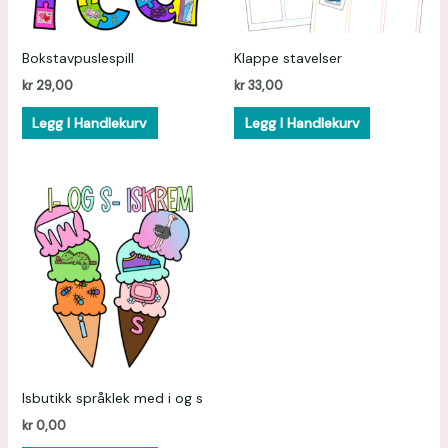
Bokstavpuslespill
Klappe stavelser
kr
29,00
kr
33,00
Legg I Handlekurv
Legg I Handlekurv
Isbutikk språklek med i og s
kr
0,00