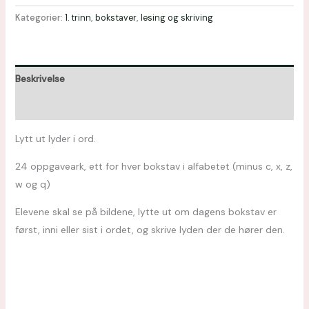
Kategorier:
1. trinn
,
bokstaver
,
lesing og skriving
Beskrivelse
Omtaler (0)
Lytt ut lyder i ord.
24 oppgaveark, ett for hver bokstav i alfabetet (minus c, x, z,
w og q)
Elevene skal se på bildene, lytte ut om dagens bokstav er
først, inni eller sist i ordet, og skrive lyden der de hører den.