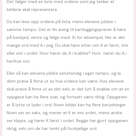
Det følger med en liste med ordene som jeg tenker at
bildene skal representere.
Du kan lese opp ordene på lista, mens elevene jobber i
samme tempo. Det er fin øving til kartleggingsprøver å høre
på beskjed, vente og følge med. Si for eksempel, Her er det
mange ord med A i seg. Du skal høre etter om A er først, inni
eller sist i ordet. Hvor hører du A i krabbe? Hvor hører du A i
havfrue osv.
Eller så kan elevene jobbe selvstendig i eget tempo, og la
dem prøve å finne ut av hva ordene kan være. Hvis elevene
skal prøve å finne ut av det selv, er det lurt å snakke om at en
oppgave kan ha flere svar, og fortsatt være riktig. Oppgaven
er å lytte ut lyder i ord. Noen bilder kan ha flere betydninger.
Noen ser en saks, og mener at K er inni ordet, mens andre
ser klippe, og hører K først i ordet. Begge har gjort oppgaven
riktig, selv om de har tenkt på forskjellige ord.