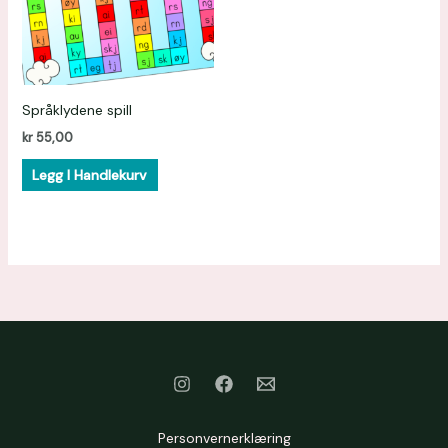
Språklydene spill
kr
55,00
Legg I Handlekurv
Personvernerklæring