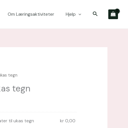
Søk
Om Læringsaktiviteter
Hjelp
 ukas tegn
Opprinnelig
Nåværende
pris
pris
ukas tegn
var:
er:
kr 282,00.
kr 211,50.
ater til ukas tegn
kr
0,00