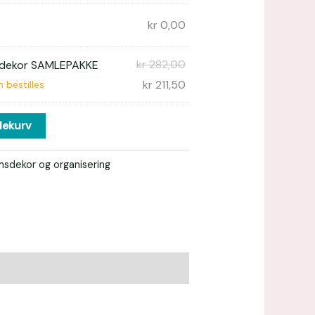
e
kr
0,00
kr
282,00
sdekor SAMLEPAKKE
kr
211,50
 bestilles
lekurv
msdekor og organisering