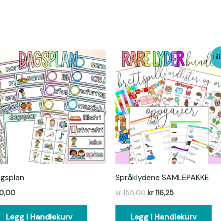
Opprinnelig
Nåværende
Til
pris
pris
var:
er:
kr 155,00.
kr 116,25.
gsplan
Språklydene SAMLEPAKKE
0,00
kr
155,00
kr
116,25
Legg I Handlekurv
Legg I Handlekurv