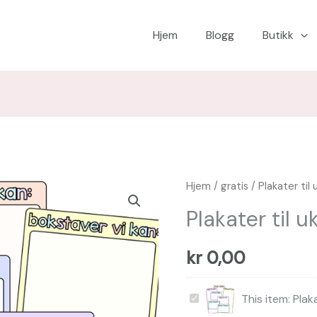
Hjem
Blogg
Butikk
Plakater
Hjem
/
gratis
/ Plakater til
til
Plakater til 
ukas
tegn
kr
0,00
antall
Plakater
This item:
Plak