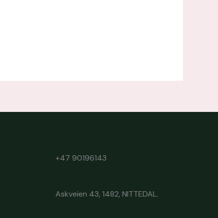
+47 90196143
Askveien 43, 1482, NITTEDAL.