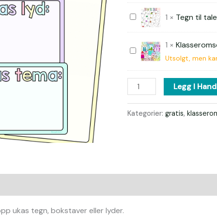
til
ukas
Tegn
1
×
Tegn til tal
tegn
til
1
×
Klasserom
tale
Klasseromsdekor
Utsolgt, men kan
SAMLEPAKKE
Legg I Hand
Kategorier:
gratis
,
klassero
pp ukas tegn, bokstaver eller lyder.