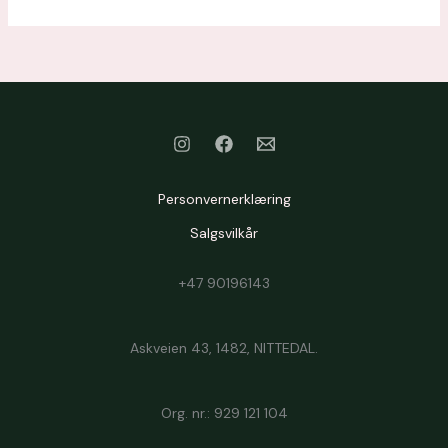
Personvernerklæring
Salgsvilkår
+47 90196143
Askveien 43, 1482, NITTEDAL.
Org. nr.: 929 121 104