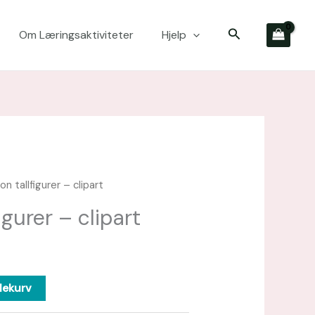
Søk
Om Læringsaktiviteter
Hjelp
n tallfigurer – clipart
igurer – clipart
lekurv