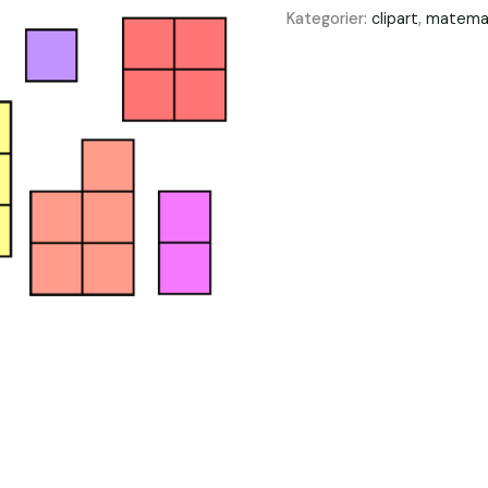
Kategorier:
clipart
,
matema