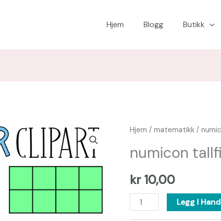
Hjem
Blogg
Butikk
numicon
Hjem
/
matematikk
/ numico
tallfigurer
numicon tallf
-
clipart
kr
10,00
antall
Legg I Hand