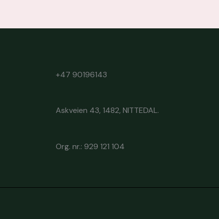
+47 90196143
Askveien 43, 1482, NITTEDAL.
Org. nr.: 929 121 104