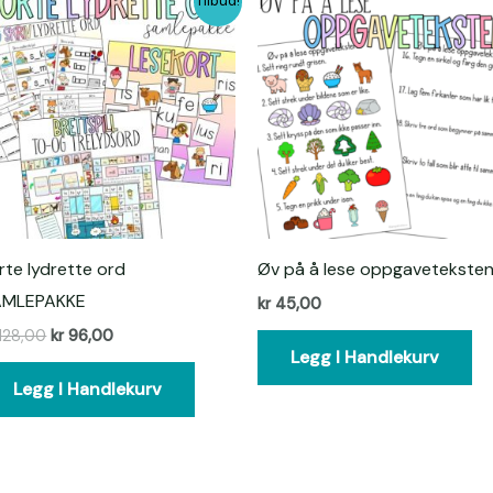
Tilbud!
pris
pris
var:
er:
kr 128,00.
kr 96,00.
rte lydrette ord
Øv på å lese oppgavetekste
AMLEPAKKE
kr
45,00
128,00
kr
96,00
Legg I Handlekurv
Legg I Handlekurv