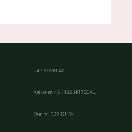
+47 90196143
Askveien 43, 1482, NITTEDAL.
Org. nr.: 929 121 104