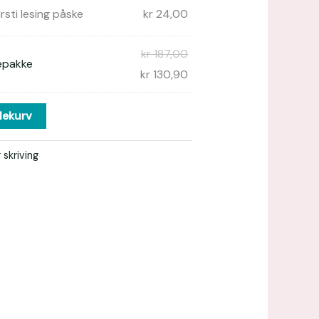
rsti lesing påske
kr
24,00
kr
187,00
epakke
kr
130,90
lekurv
 skriving