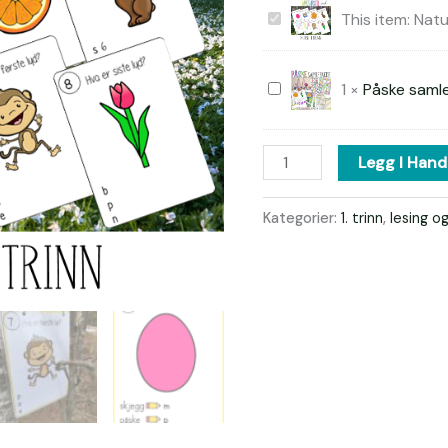
Natursti
This item:
Natu
lesing
påske
Påske
1
×
Påske saml
samlepakke
Legg I Hand
Kategorier:
1. trinn
,
lesing og