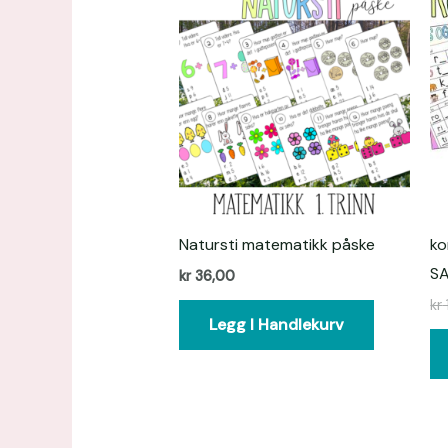
Natursti matematikk påske
ko
S
kr
36,00
kr
Legg I Handlekurv