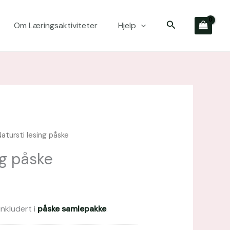
Søk
Om Læringsaktiviteter
Hjelp
atursti lesing påske
Opprinnelig
Nåværende
pris
pris
ng påske
var:
er:
kr 187,00.
kr 130,90.
nkludert i
påske samlepakke
.