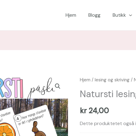
Hjem
Blogg
Butikk
Natursti
Hjem
/
lesing og skriving
/ N
lesing
Natursti lesi
påske
antall
kr
24,00
Dette produktetet også i