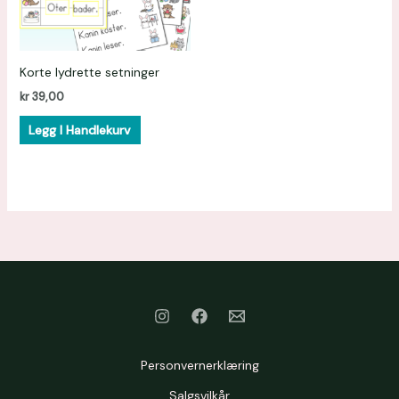
Korte lydrette setninger
kr
39,00
Legg I Handlekurv
Personvernerklæring
Salgsvilkår