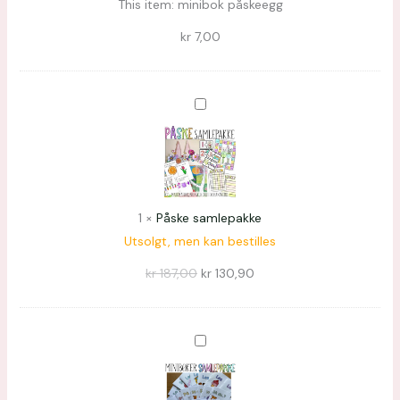
This item:
minibok påskeegg
kr
7,00
Påske
samlepakke
1
×
Påske samlepakke
Utsolgt, men kan bestilles
kr
187,00
kr
130,90
Minibøker
samlepakke