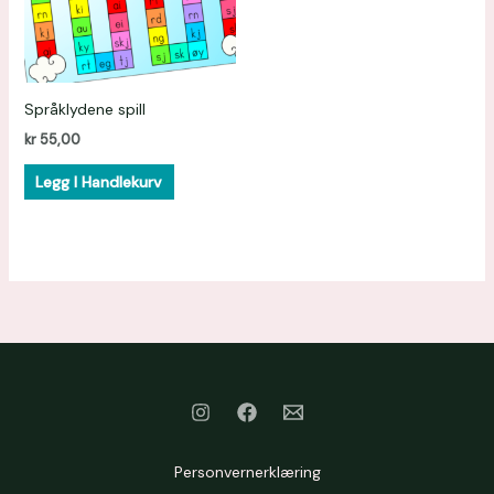
Språklydene spill
kr
55,00
Legg I Handlekurv
Personvernerklæring