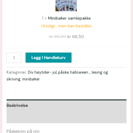
1
×
Minibøker samlepakke
Utsolgt, men kan bestilles
kr
95,00
kr
66,50
Legg I Handlekurv
Kategorier:
Div høytider- jul, påske, halloween...
,
lesing og
skriving
,
minibøker
Beskrivelse
Omtaler (0)
Påskekrim på rim