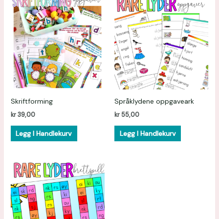
Skriftforming
Språklydene oppgaveark
kr
39,00
kr
55,00
Legg I Handlekurv
Legg I Handlekurv