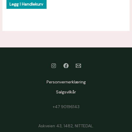
Legg I Handlekurv
Personvernerklæring
Salgsvilkår
+47 90196143
Askveien 43, 1482, NITTEDAL.