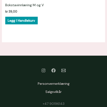
Bokstavinnlæring M og V
kr
39,00
Legg I Handlekurv
Personvernerklæring
Salgsvilkår
+47 90196143