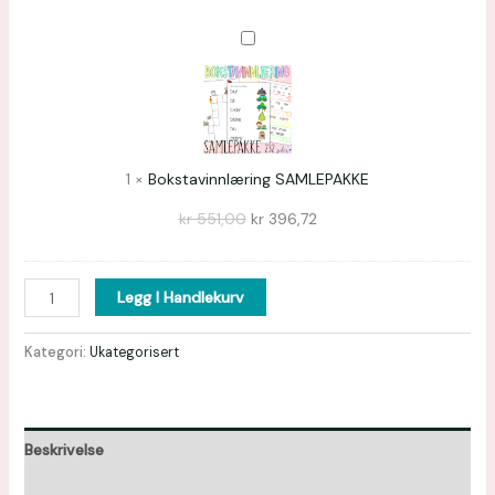
Bokstavinnlæring
SAMLEPAKKE
1
×
Bokstavinnlæring SAMLEPAKKE
kr
551,00
kr
396,72
Legg I Handlekurv
Kategori:
Ukategorisert
Beskrivelse
Omtaler (0)