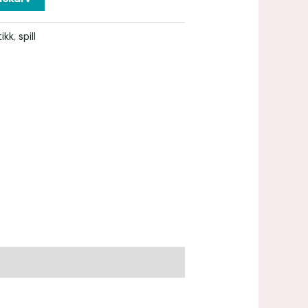
ikk
,
spill