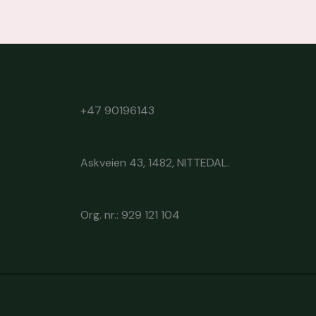
+47 90196143
Askveien 43, 1482, NITTEDAL.
Org. nr.: 929 121 104