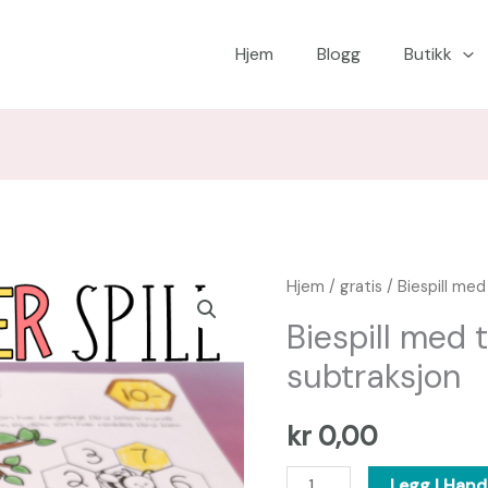
Hjem
Blogg
Butikk
Biespill
Hjem
/
gratis
/ Biespill med
med
Biespill med 
tiervenner
subtraksjon
-
subtraksjon
kr
0,00
antall
Legg I Hand