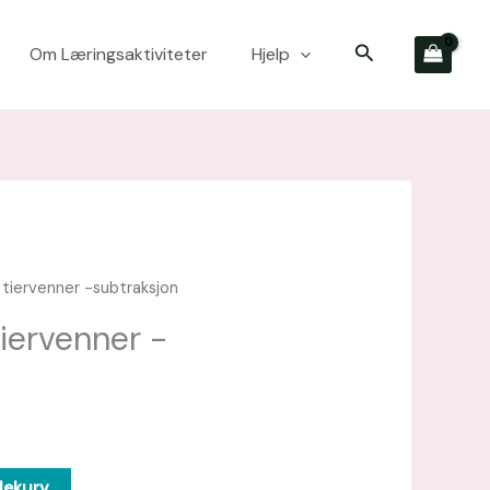
Søk
Om Læringsaktiviteter
Hjelp
 tiervenner -subtraksjon
tiervenner -
lekurv