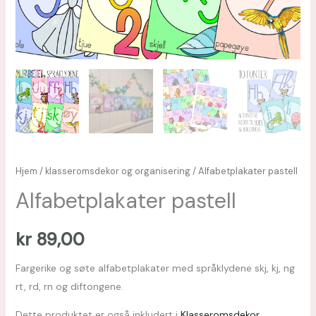
Hjem
/
klasseromsdekor og organisering
/ Alfabetplakater pastell
Alfabetplakater pastell
kr
89,00
Fargerike og søte alfabetplakater med språklydene skj, kj, ng
rt, rd, rn og diftongene.
Dette produktet er også inkludert i
Klasseromsdekor