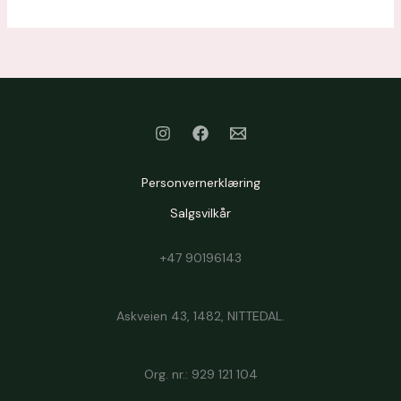
Personvernerklæring
Salgsvilkår
+47 90196143
Askveien 43, 1482, NITTEDAL.
Org. nr.: 929 121 104