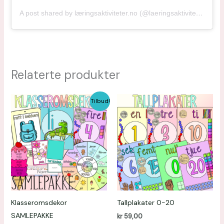
A post shared by læringsaktiviteter.no (@laeringsaktiviteter)
Relaterte produkter
Opprinnelig
Nåværende
Tilbud!
pris
pris
var:
er:
kr 282,00.
kr 211,50.
Klasseromsdekor
Tallplakater 0-20
SAMLEPAKKE
kr
59,00