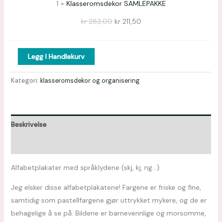
1
×
Klasseromsdekor SAMLEPAKKE
kr
282,00
kr
211,50
Legg I Handlekurv
Kategori:
klasseromsdekor og organisering
Beskrivelse
Omtaler (0)
Alfabetplakater med språklydene (skj, kj, ng…)
Jeg elsker disse alfabetplakatene! Fargene er friske og fine,
samtidig som pastellfargene gjør uttrykket mykere, og de er
behagelige å se på. Bildene er barnevennlige og morsomme,