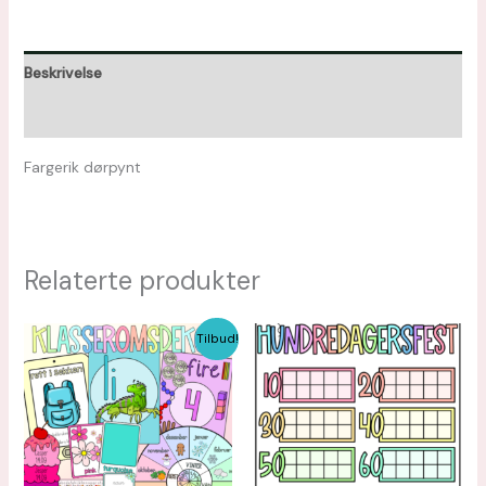
Beskrivelse
Omtaler (0)
Fargerik dørpynt
Relaterte produkter
Opprinnelig
Nåværende
Tilbud!
pris
pris
var:
er:
kr 282,00.
kr 211,50.