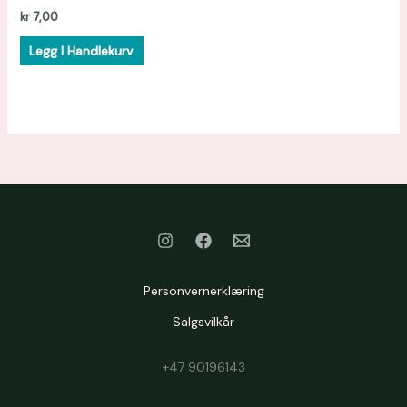
kr
7,00
Legg I Handlekurv
Personvernerklæring
Salgsvilkår
+47 90196143