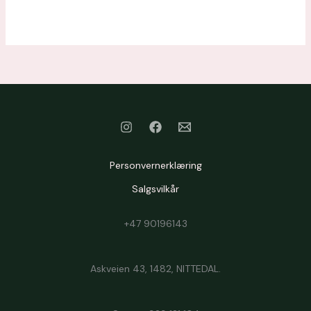
Personvernerklæring
Salgsvilkår
+47 90196143
Askveien 43, 1482, NITTEDAL.