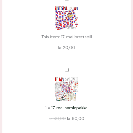
mai
brettspill
This item:
17. mai brettspill
kr
20,00
17.
mai
samlepakke
1
×
17. mai samlepakke
kr
80,00
kr
60,00