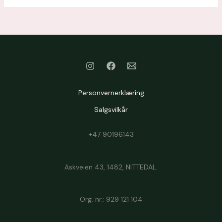
Personvernerklæring
Salgsvilkår
+47 90196143
Askveien 43, 1482, NITTEDAL.
Org. nr.: 929 121 104