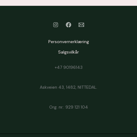
Personvernerklæring
Salgsvilkår
+47 90196143
Askveien 43, 1482, NITTEDAL.
Org. nr.: 929 121 104