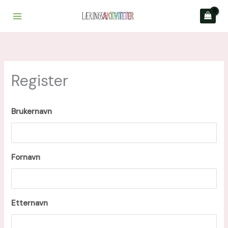
Hopp
rett
til
innholdet
Register
Brukernavn
Fornavn
Etternavn