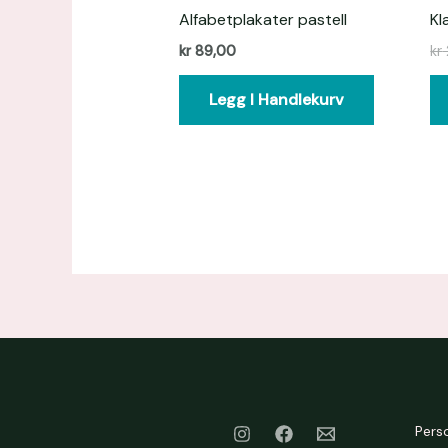
Alfabetplakater pastell
Kl
kr
89,00
kr
Legg I Handlekurv
Pers