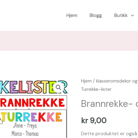
Hjem
Blogg
Butikk
Brannrekke-
Hjem
/
klasseromsdekor og
Turrekke-lister
og
Turrekke-
Brannrekke- o
lister
antall
kr
9,00
Dette produktet er også 