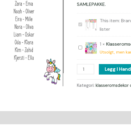
SAMLEPAKKE.
This item:
Bran
Brannrekke-
lister
og
Turrekke-
1
×
Klasserom
Klasseromsdekor
lister
Utsolgt, men kan
SAMLEPAKKE
Legg I Hand
Kategori:
klasseromsdekor o