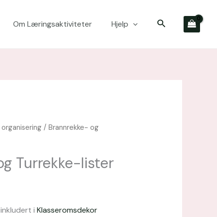
Søk
Om Læringsaktiviteter
Hjelp
 organisering
/ Brannrekke- og
Opprinnelig
Nåværende
pris
pris
var:
er:
g Turrekke-lister
kr 282,00.
kr 211,50.
inkludert i
Klasseromsdekor