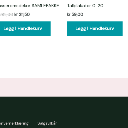
asseromsdekor SAMLEPAKKE
Tallplakater 0-20
282,00
kr
211,50
kr
59,00
Legg I Handlekurv
Legg I Handlekurv
onvernerklæring
Salgsvilkår