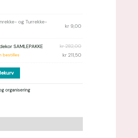
nrekke- og Turrekke-
kr
9,00
kr
282,00
sdekor SAMLEPAKKE
kr
211,50
 bestilles
lekurv
g organisering