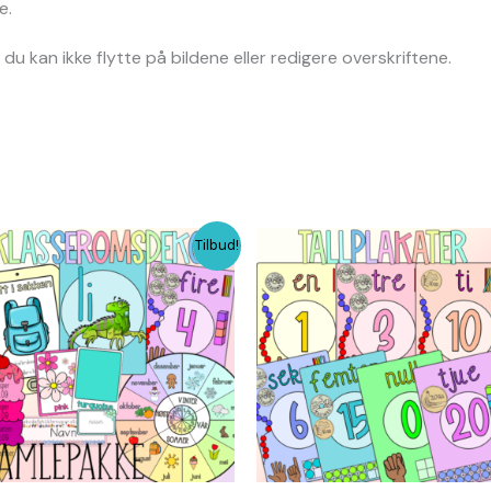
e.
u kan ikke flytte på bildene eller redigere overskriftene.
Opprinnelig
Nåværende
Tilbud!
pris
pris
var:
er:
kr 282,00.
kr 211,50.